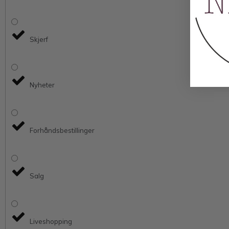
Skjerf
Nyheter
Forhåndsbestillinger
Salg
Liveshopping