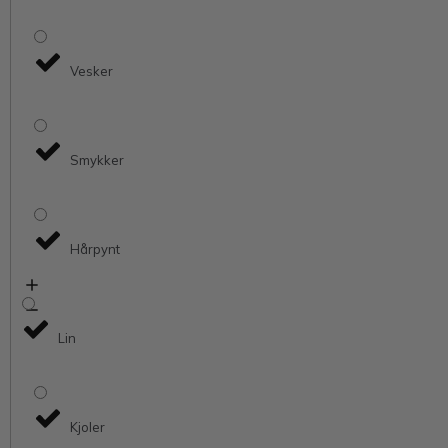
Vesker
Smykker
Hårpynt
Lin
Kjoler