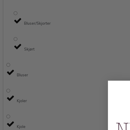
Bluser/Skjorter
Skjørt
Bluser
Kjoler
Kjole