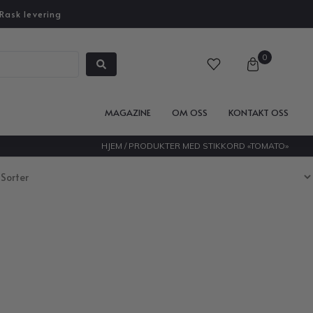
Rask levering
0
MAGAZINE
OM OSS
KONTAKT OSS
HJEM
/ PRODUKTER MED STIKKORD «TOMATO»