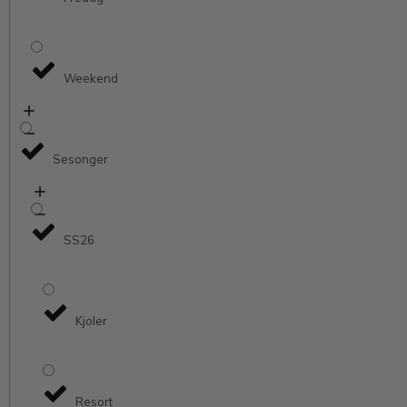
Weekend
Sesonger
SS26
Kjoler
Resort