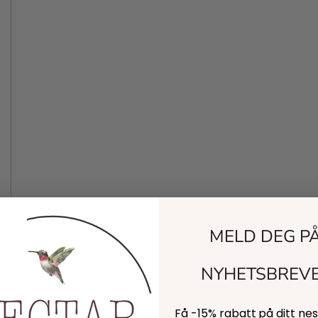
MELD DEG P
NYHETSBREV
Få -
15% rabatt
på ditt ne