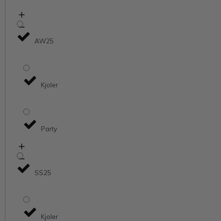
AW25
Kjoler
Party
SS25
Kjoler