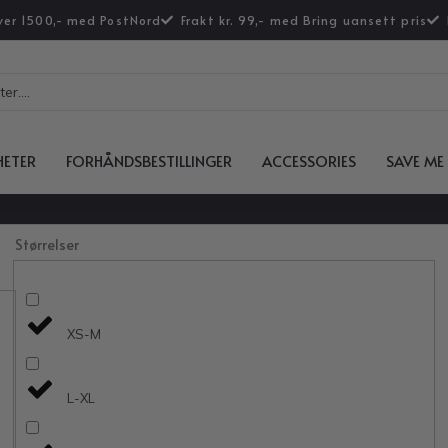
over 1500,- med PostNord
Frakt kr. 99,- med Bring uansett pris
HETER
FORHÅNDSBESTILLINGER
ACCESSORIES
SAVE ME
Størrelser
XS-M
L-XL