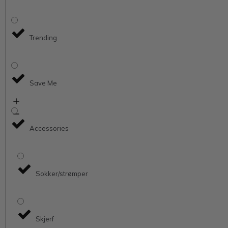
Trending
Save Me
Accessories
Sokker/strømper
Skjerf