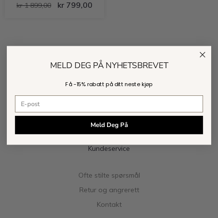
kr
799,00
kr
1 899,00
MELD DEG PÅ NYHETSBREVET
Få -
15% rabatt
på ditt neste kjøp
E-postadresse
Meld Deg På
Kundeservice
Ofte stilte spørsmål
Retur og angrerett
Kontakt