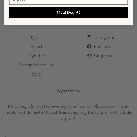
Kontakt
Meld Deg På
Hurtiglenker
Følg oss
Kjoler
Instagram
Skjerf
Facebook
Nyheter
Snapchat
Forhåndsbestilling
Salg
Nyhetsbrev
Meld deg på nyhetsbrevet og bli en del av vårt nettverk! Som
medlem vil du motta tilbud, kampanjer og fordeler direkte på din
e-post!