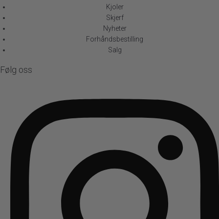
Kjoler
Skjerf
Nyheter
Forhåndsbestilling
Salg
Følg oss