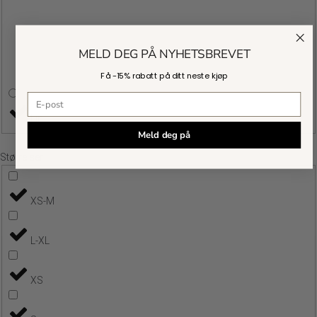
MELD DEG PÅ NYHETSBREVET
Få -
15% rabatt
på ditt neste kjøp
E-postadresse
Lin
Meld deg på
Størrelser
XS-M
L-XL
XS