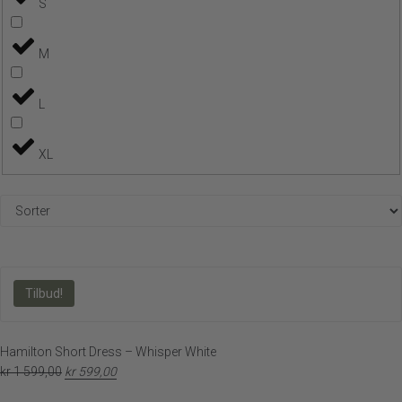
S
M
L
XL
Tilbud!
Hamilton Short Dress – Whisper White
kr
1 599,00
kr
599,00