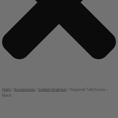
Hjem
/
Accessories
/
Sokker/strømper
/ Sequined Tulle Socks –
Black