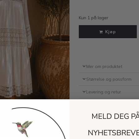
Kun 1 på lager
Kjøp
Mer om produktet
Størrelse og passform
Levering og retur
MELD DEG P
NYHETSBREV