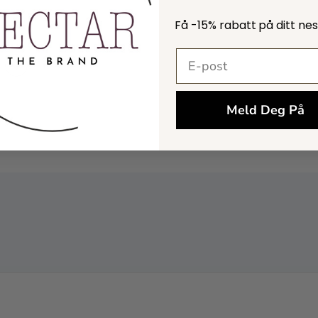
Få -
15% rabatt
på ditt ne
E-postadresse
Meld Deg På