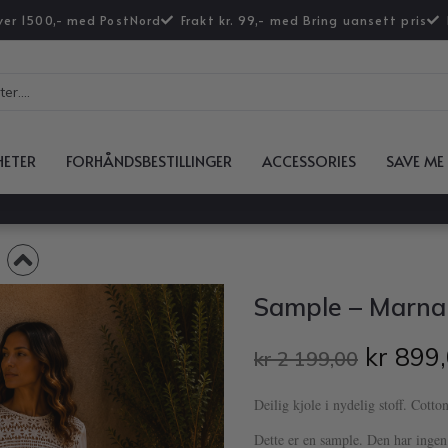
over 1500,- med PostNord
Frakt kr. 99,- med Bring uansett pris
HETER
FORHÅNDSBESTILLINGER
ACCESSORIES
SAVE ME
Sample – Marna 
kr
899,
kr
2 199,00
Deilig kjole i nydelig stoff. Cotto
Dette er en sample. Den har ingen 