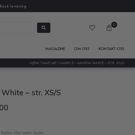
Rask levering
0
MAGAZINE
OM OSS
KONTAKT OSS
HJEM
/
SAVE ME
/ SAMPLE – MARNA WHITE – STR. XS/S
White – str. XS/S
00
n
flekker eller andre skader