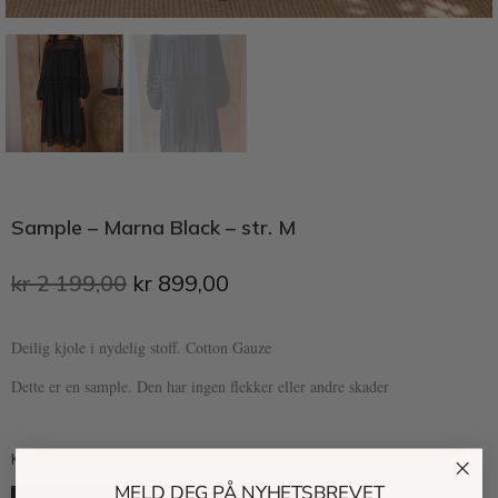
Sample – Marna Black – str. M
kr
2 199,00
kr
899,00
Deilig kjole i nydelig stoff. Cotton Gauze
Dette er en sample. Den har ingen flekker eller andre skader
Kun 1 på lager
MELD DEG PÅ NYHETSBREVET