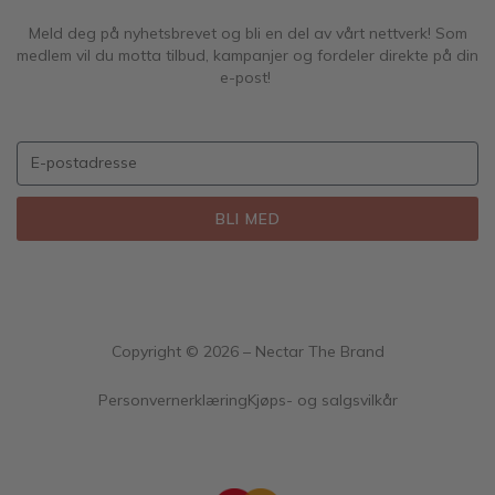
Meld deg på nyhetsbrevet og bli en del av vårt nettverk! Som
medlem vil du motta tilbud, kampanjer og fordeler direkte på din
e-post!
BLI MED
Copyright ©
2026
– Nectar The Brand
Personvernerklæring
Kjøps- og salgsvilkår