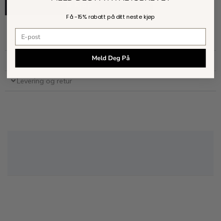
Kjøp
Få -
15% rabatt
på ditt neste kjøp
E-postadresse
Mer om produktet
Meld Deg På
Størrelse og passform
Levering og retur