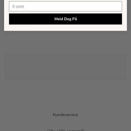
E-postadresse
Størrelse og passform
Meld Deg På
Levering og retur
Kundeservice
Ofte stilte spørsmål