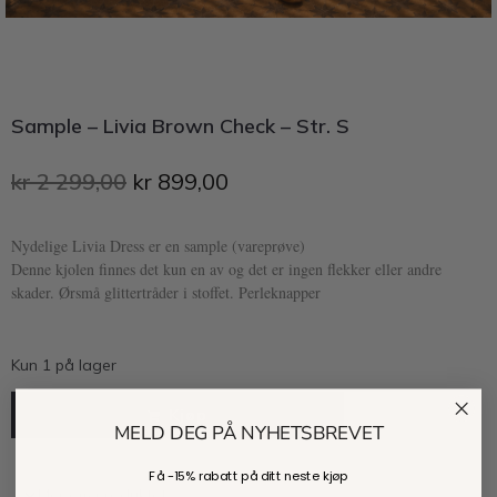
Sample – Livia Brown Check – Str. S
kr
2 299,00
kr
899,00
Nydelige Livia Dress er en sample (vareprøve)
Denne kjolen finnes det kun en av og det er ingen flekker eller andre
skader. Ørsmå glittertråder i stoffet. Perleknapper
Kun 1 på lager
Kjøp
MELD DEG PÅ NYHETSBREVET
Få -
15% rabatt
på ditt neste kjøp
Mer om produktet