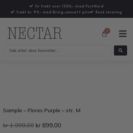
Fri frakt over 1500,- med PostNord
Frakt kr. 99,- med Bring uansett pris
Rask levering
0
Sample – Flores Purple – str. M
kr
1 999,00
kr
899,00