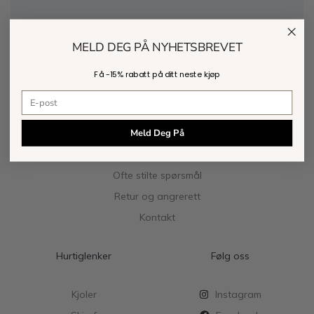
MELD DEG PÅ NYHETSBREVET
Få -
15% rabatt
på ditt neste kjøp
E-postadresse
Meld Deg På
Kundeservice
Ofte stilte spørsmål
Retur og angrerett
Kontakt
Hurtiglenker
Følg oss
Kjoler
Instagram