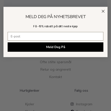
MELD DEG PÅ NYHETSBREVET
Få -
15% rabatt
på ditt neste kjøp
E-postadresse
Meld Deg På
Kundeservice
Ofte stilte spørsmål
Retur og angrerett
Kontakt
Hurtiglenker
Følg oss
Kjoler
Instagram