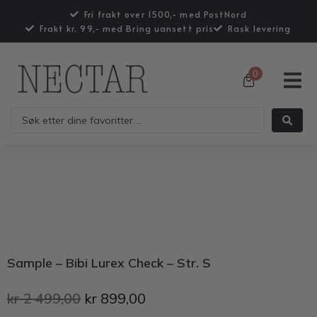
Fri frakt over 1500,- med PostNord
Frakt kr. 99,- med Bring uansett pris
Rask levering
0
Sample – Bibi Lurex Check – Str. S
kr
2 499,00
kr
899,00