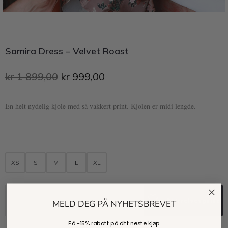
Samira Dress – Velvet Roast
kr
1 899,00
kr
999,00
En helt nydelig kjole med så vakkert print. Kjolen er midi lengde.
XS
S
M
L
XL
Kjøp
Størrelsesguide
MELD DEG PÅ NYHETSBREVET
Få -
15% rabatt
på ditt neste kjøp