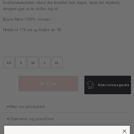
kvalitetsmaterialer, sikrer den komfort hele dagen, mens det moderne
designet gjør at du skiller deg ut.
Rayon Moss (100% viscose)
Hedda er 178 cm og bruker str. M
XS
S
M
L
XL
Kjøp
Størrelsesguide
Mer om produktet
Størrelse og passform
Levering og retur