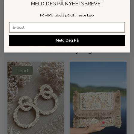
MELD DEG PÅ NYHETSBREVET
Få -
15% rabatt
på ditt neste kjøp
E-postadresse
Meld Deg På
Du liker kanskje også…
Tilbud!