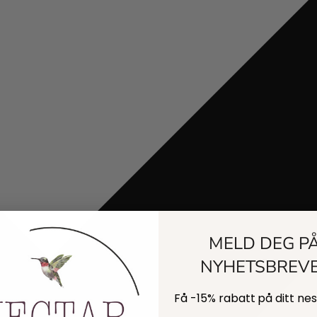
MELD DEG P
NYHETSBREV
Få -
15% rabatt
på ditt ne