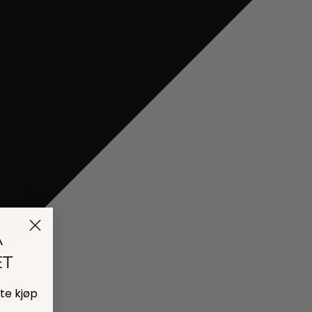
Å
ET
ste kjøp