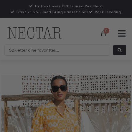
Fri frakt over 1500,- med PostNord
Frakt kr. 99,- med Bring uansett pris
Rask levering
0