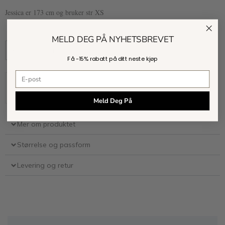
Jessica er 173 cm og bruker str XS
MELD DEG PÅ NYHETSBREVET
XS
S
M
L
XL
Få -
15% rabatt
på ditt neste kjøp
E-postadresse
Kjøp
Meld Deg På
Mer om produktet
Størrelse og passform
Levering og retur