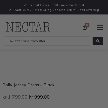
Fri frakt over 1500,- med PostNord
Frakt kr. 99,- med Bring uansett pris
Rask levering
0
Polly Jersey Dress – Black
kr
1 799,00
kr
999,00