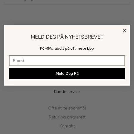
MELD DEG PÅ NYHETSBREVET
Få -
15% rabatt
på ditt neste kjøp
E-postadresse
Meld Deg På
Kundeservice
Ofte stilte spørsmål
Retur og angrerett
Kontakt