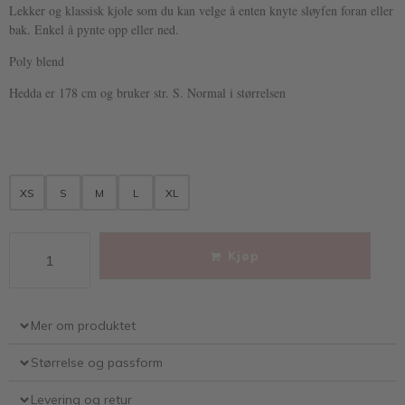
Lekker og klassisk kjole som du kan velge å enten knyte sløyfen foran eller
bak. Enkel å pynte opp eller ned.
Poly blend
Hedda er 178 cm og bruker str. S. Normal i størrelsen
XS
S
M
L
XL
Kjøp
Mer om produktet
Størrelse og passform
Levering og retur