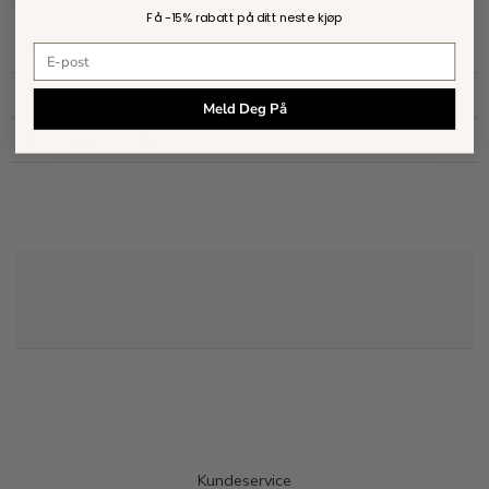
Få -
15% rabatt
på ditt neste kjøp
Mer om produktet
E-postadresse
Størrelse og passform
Meld Deg På
Levering og retur
Kundeservice