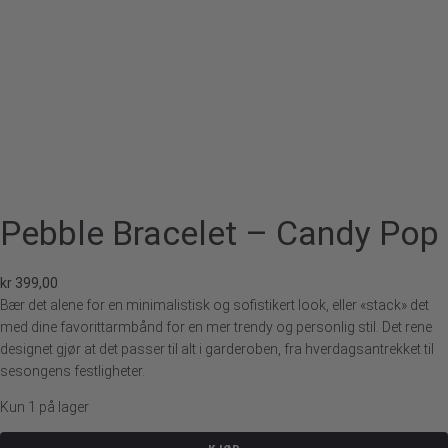
Pebble Bracelet – Candy Pop
kr
399,00
Bær det alene for en minimalistisk og sofistikert look, eller «stack» det
med dine favorittarmbånd for en mer trendy og personlig stil. Det rene
designet gjør at det passer til alt i garderoben, fra hverdagsantrekket til
sesongens festligheter.
Kun 1 på lager
Pebble