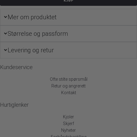
KJØP
Bracelet
-
Mer om produktet
Candy
Pop
antall
Størrelse og passform
Levering og retur
Kundeservice
Ofte stilte spørsmål
Retur og angrerett
Kontakt
Hurtiglenker
Kjoler
Skjerf
Nyheter
Forhåndsbestilling