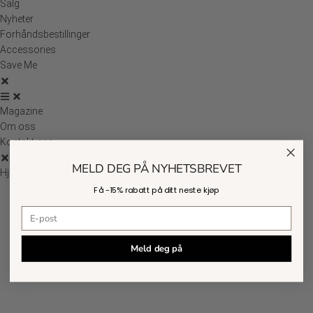
Salg
Nyheter
Forhåndsbestillinger
Accessories
Save Me
Magazine
Om oss
Kontakt oss
MELD DEG PÅ NYHETSBREVET
Hjem
/
Accessories
/
Smykker
/ Pebble Bracelet – Candy Pop
Få -
15% rabatt
på ditt neste kjøp
E-postadresse
Meld deg på