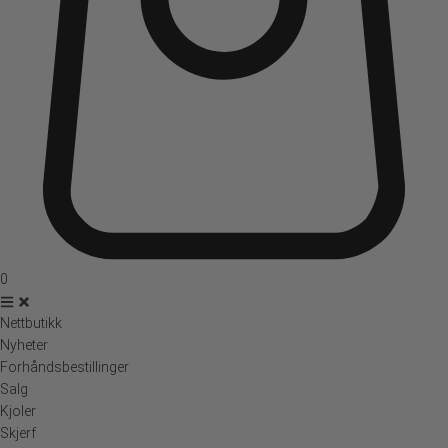
0
Nettbutikk
Nyheter
Forhåndsbestillinger
Salg
Kjoler
Skjerf