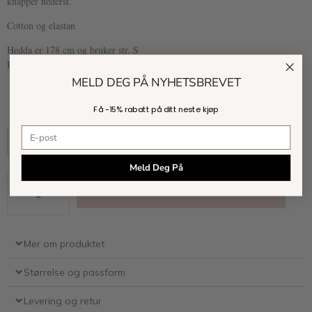
knapper nederst.
Cotton og elastan
Hedda er 178 cm og bruker str. S
Hanne er 173 cm og bruker str. S
MELD DEG PÅ NYHETSBREVET
Få -
15% rabatt
på ditt neste kjøp
E-postadresse
XS
S
M
L
XL
Meld Deg På
Kjøp
Mer om produktet
Størrelse og passform
Levering og retur