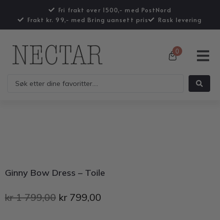
Fri frakt over 1500,- med PostNord
Frakt kr. 99,- med Bring uansett pris
Rask levering
0
Ginny Bow Dress – Toile
kr
1 799,00
kr
799,00