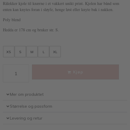
Rålekker kjole til knærne i et vakkert unikt print. Kjolen har bånd som
enten kan knytes foran i sløyfe, henge løst eller knyte bak i nakken.
Poly blend
Hedda er 178 cm og bruker str. S.
XS
S
M
L
XL
Kjøp
Mer om produktet
Størrelse og passform
Levering og retur