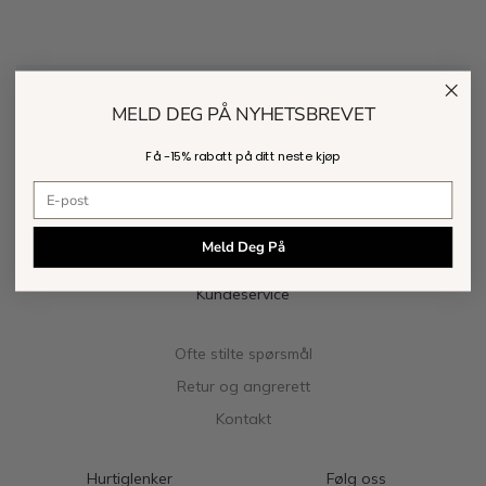
MELD DEG PÅ NYHETSBREVET
Få -
15% rabatt
på ditt neste kjøp
E-postadresse
Meld Deg På
Kundeservice
Ofte stilte spørsmål
Retur og angrerett
Kontakt
Hurtiglenker
Følg oss