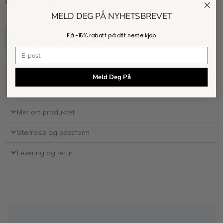
Hedda er 178 cm og bruker str. S.
MELD DEG PÅ NYHETSBREVET
Få -
15% rabatt
på ditt neste kjøp
XS
S
M
L
XL
E-postadresse
Kjøp
Meld Deg På
Mer om produktet
Størrelse og passform
Levering og retur