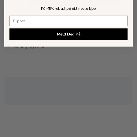
Få -
15% rabatt
på ditt neste kjøp
E-postadresse
Mer om produktet
Størrelse og passform
Meld Deg På
Levering og retur