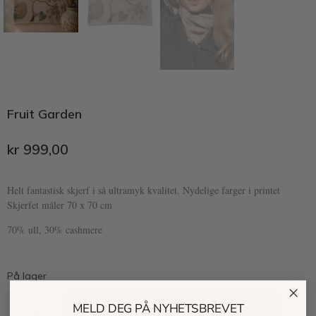
Fruit Garden
kr
999,00
Helt fantastisk skjerf i så ultramyk kvalitet. Nydelige farger i printet
Skjerfet måler 70 x 70 cm
70% ull, 30% cashmere
På lager
MELD DEG PÅ NYHETSBREVET
Kjøp