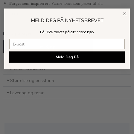
Farger som inspirerer:
Varme toner som passer til alt.
Perfekt som gave:
En veske man blir i godt humør av.
MELD DEG PÅ NYHETSBREVET
Få -
15% rabatt
på ditt neste kjøp
Kun 1 på lager
E-postadresse
Kjøp
Meld Deg På
Mer om produktet
Størrelse og passform
Levering og retur