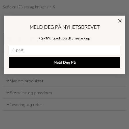
Sofie er 173 cm og bruker str. S
MELD DEG PÅ NYHETSBREVET
Få -
15% rabatt
på ditt neste kjøp
XS
S
M
L
XL
E-postadresse
Kjøp
Meld Deg På
Mer om produktet
Størrelse og passform
Levering og retur