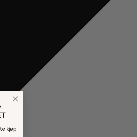
Å
ET
ste kjøp