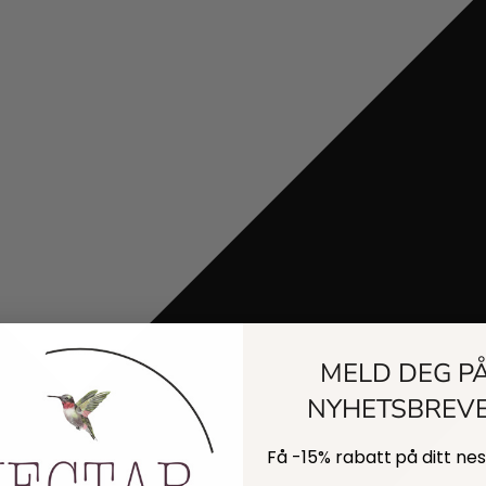
MELD DEG P
NYHETSBREV
Få -
15% rabatt
på ditt ne