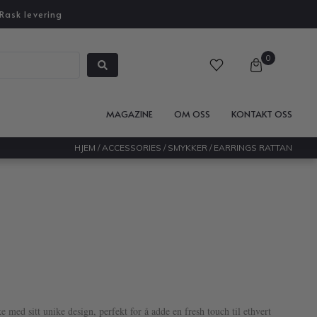
Rask levering
0
MAGAZINE
OM OSS
KONTAKT OSS
HJEM
/
ACCESSORIES
/
SMYKKER
/ EARRINGS RATTAN
e med sitt unike design, perfekt for å adde en fresh touch til ethvert