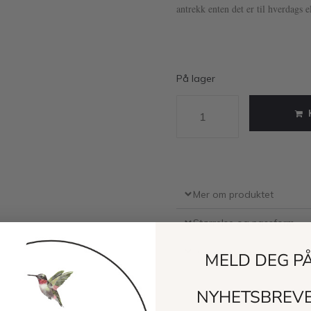
antrekk enten det er til hverdags el
På lager
Mer om produktet
Størrelse og passform
Levering og retur
MELD DEG P
NYHETSBREV