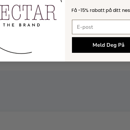
Få -
15% rabatt
på ditt ne
E-postadresse
Meld Deg På