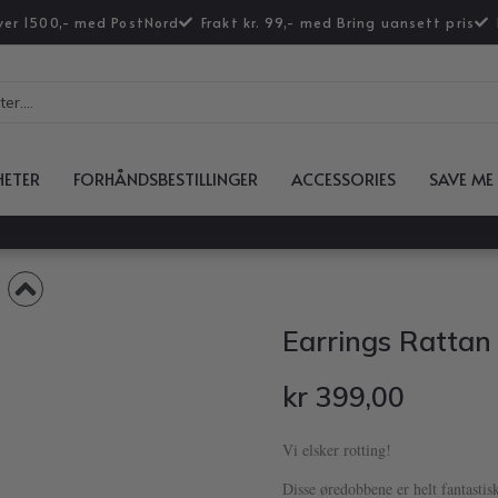
over 1500,- med PostNord
Frakt kr. 99,- med Bring uansett pris
HETER
FORHÅNDSBESTILLINGER
ACCESSORIES
SAVE ME
Earrings Rattan
kr
399,00
Vi elsker rotting!
Disse øredobbene er helt fantastisk