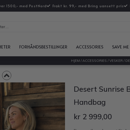
over 1500,- med PostNord
Frakt kr. 99,- med Bring uansett pris
HETER
FORHÅNDSBESTILLINGER
ACCESSORIES
SAVE ME
HJEM
/
ACCESSORIES
/
VESKER
/ D
Desert Sunrise 
Handbag
kr
2 999,00