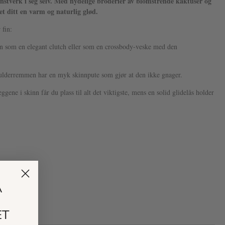
unstverk i seg selv. Med nydelige broderier av blomstrende kaktuser og
ket ditt en varm og naturlig glød.
 fin:
 som en elegant clutch eller som en crossbody-veske med den
lderremmen har en myk skinnpute som gjør at den ikke gnager.
gene i skinn får du plass til alt det viktigste, mens en solid glidelås holder
Å
ET