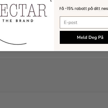
Størrelse og passform
Få -
15% rabatt
på ditt ne
Levering og retur
E-postadresse
Meld Deg På