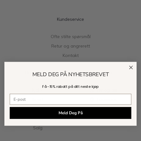
Kundeservice
Ofte stilte spørsmål
Retur og angrerett
Kontakt
Hurtiglenker
Følg oss
MELD DEG PÅ NYHETSBREVET
Få -
15% rabatt
på ditt neste kjøp
Kjoler
Instagram
E-postadresse
Skjerf
Facebook
Nyheter
Snapchat
Meld Deg På
Forhåndsbestilling
Salg