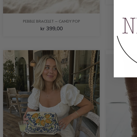
PEBBLE BRACELET – CANDY POP
399,00
kr