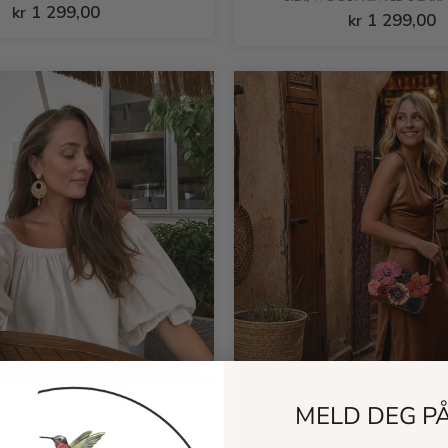
1 299,00
kr
1 299,00
kr
MELD DEG P
EARRINGS RATTAN
399,00
kr