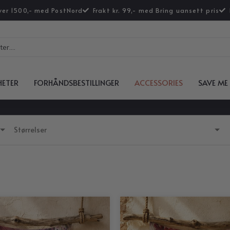
over 1500,- med PostNord
Frakt kr. 99,- med Bring uansett pris
HETER
FORHÅNDSBESTILLINGER
ACCESSORIES
SAVE ME
Størrelser