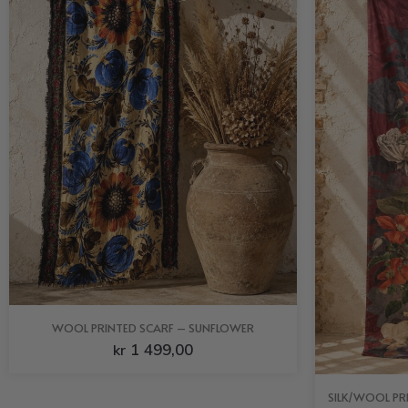
WOOL PRINTED SCARF – SUNFLOWER
1 499,00
kr
SILK/WOOL PR