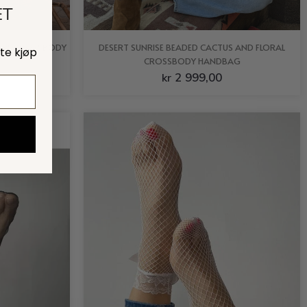
ET
WERS CROSSBODY
DESERT SUNRISE BEADED CACTUS AND FLORAL
ste kjøp
CROSSBODY HANDBAG
2 999,00
kr